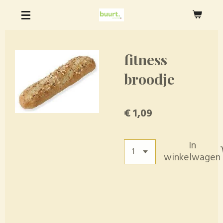
Ga
direct
naar
de
fitness
hoofdinhoud
broodje
€ 1,09
In
winkelwagen