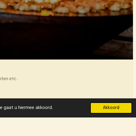
nten etc.
te gaat u hiermee akkoord.
Akkoord