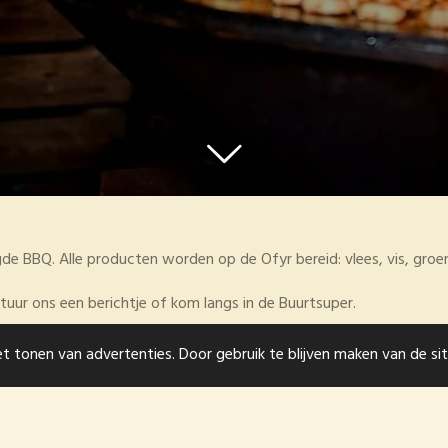
gde BBQ. Alle producten worden op de Ofyr bereid: vlees, vis, groe
tuur ons een berichtje of kom langs in de Buurtsuper.
kken.
t tonen van advertenties. Door gebruik te blijven maken van de si