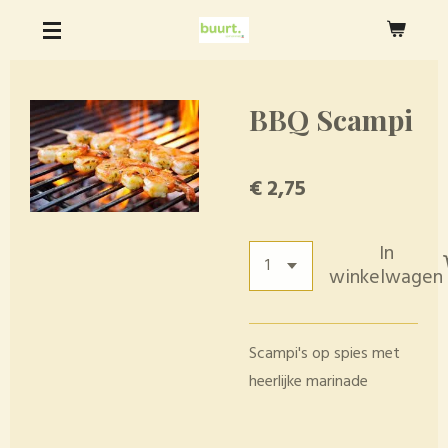
Ga
direct
naar
de
BBQ Scampi
hoofdinhoud
€ 2,75
In
winkelwagen
Scampi's op spies met
heerlijke marinade