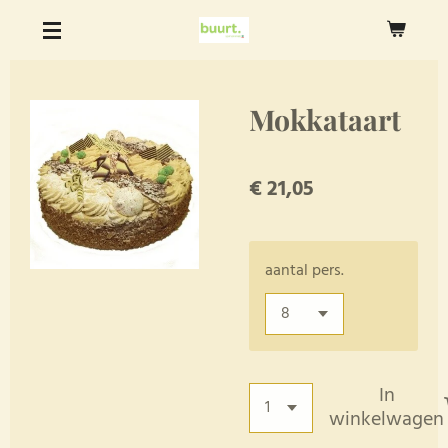
Ga
direct
naar
de
Mokkataart
hoofdinhoud
€ 21,05
aantal pers.
In
winkelwagen