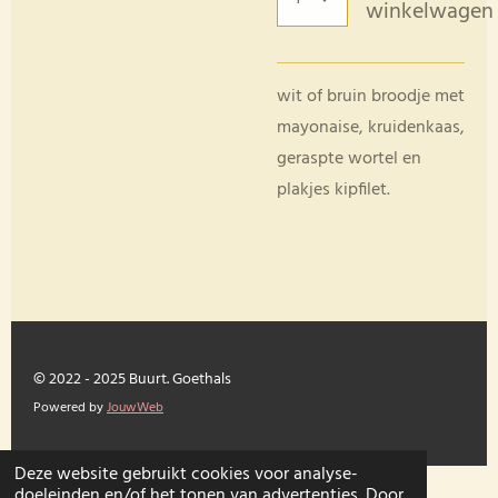
winkelwagen
wit of bruin broodje met
mayonaise, kruidenkaas,
geraspte wortel en
plakjes kipfilet.
© 2022 - 2025 Buurt. Goethals
Powered by
JouwWeb
Deze website gebruikt cookies voor analyse-
doeleinden en/of het tonen van advertenties. Door