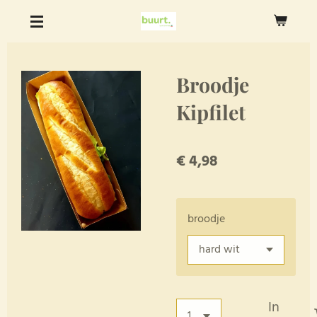
Ga
direct
naar
de
Broodje
hoofdinhoud
Kipfilet
€ 4,98
broodje
In